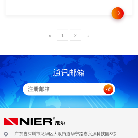
1
2
«
»
通讯邮箱
广东省深圳市龙华区大浪街道华宁路嘉义源科技园3栋