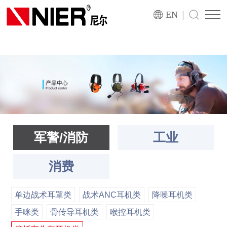
|
EN
军警/消防
工业
消费
单边战术耳罩类
战术ANC耳机类
降噪耳机类
手咪类
骨传导耳机类
喉控耳机类