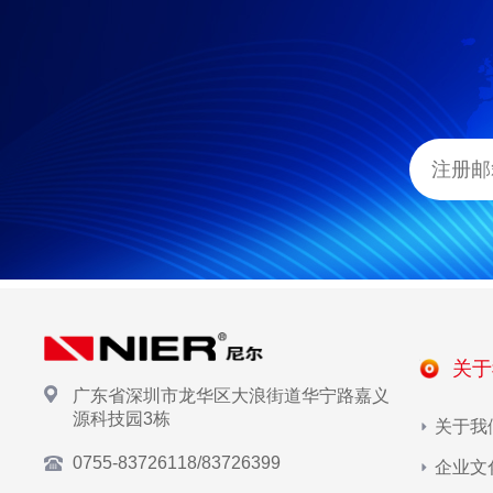
关于
广东省深圳市龙华区大浪街道华宁路嘉义
源科技园3栋
关于我
0755-83726118/83726399
企业文